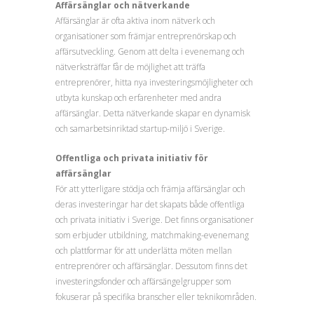
Affärsänglar och nätverkande
Affärsänglar är ofta aktiva inom nätverk och
organisationer som främjar entreprenörskap och
affärsutveckling. Genom att delta i evenemang och
nätverksträffar får de möjlighet att träffa
entreprenörer, hitta nya investeringsmöjligheter och
utbyta kunskap och erfarenheter med andra
affärsänglar. Detta nätverkande skapar en dynamisk
och samarbetsinriktad startup-miljö i Sverige.
Offentliga och privata initiativ för
affärsänglar
För att ytterligare stödja och främja affärsänglar och
deras investeringar har det skapats både offentliga
och privata initiativ i Sverige. Det finns organisationer
som erbjuder utbildning, matchmaking-evenemang
och plattformar för att underlätta möten mellan
entreprenörer och affärsänglar. Dessutom finns det
investeringsfonder och affärsängelgrupper som
fokuserar på specifika branscher eller teknikområden.