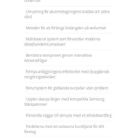
underhåll
Utrustning för akutmottagningens snabba och säkra
vård
Metoder för att förlänga livslängden på sedumtak
Molnbaserat system som förvandlar moderna
detaljhandelns processer
Bemästra teoriprovet genom interaktiva
körkortsfrågor
Förnya anläggningens effektivitet med djupgående
rengöringstekniker
Retursystem för godkända eurpallar utan problem
Upplev skarpa färger med kompatibla Samsung-
bläckpatroner
Förvandla väggar till skrivyta med vit whiteboardfärg
Fördelarna med att outsourca kundtjänst för ditt
företag