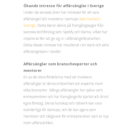
Ökande intresse för affärsänglar i Sverige
Under de senaste åren har intresset för att vara
affärsängel och investera i startups
ökat markant i
Sverige
. Detta beror delvis på framgångssagor från
svenska techföretag som Spotify och Klarna, vilket har
inspirerat fler att ge sig in i affärsängelbranschen.
Detta ökade intresse har resulterat i en stark och aktiv
affärsängelscen i landet.
Affärsänglar som branschexperter och
mentorer
En av de stora fördelarna med att involvera
affärsänglar är deras erfarenhet och expertis inom
olika branscher. Många affärsänglar har själva varit
entreprenörer och har framgångsrikt startat och drivit
egna företag. Deras kunskap och nätverk kan vara
ovärderliga för startups, och de kan agera som
mentorer och rådgivare för entreprenörer som är nya
inom affärsvärlden.