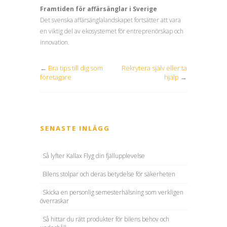
Framtiden för affärsänglar i Sverige
Det svenska affärsänglalandskapet fortsätter att vara
en viktig del av ekosystemet för entreprenörskap och
innovation.
←
Bra tips till dig som
Rekrytera själv eller ta
företagare
hjälp
→
SENASTE INLÄGG
Så lyfter Kallax Flyg din fjällupplevelse
Bilens stolpar och deras betydelse för säkerheten
Skicka en personlig semesterhälsning som verkligen
överraskar
Så hittar du rätt produkter för bilens behov och