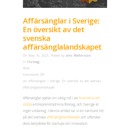
Affärsänglar i Sverige:
En översikt av det
svenska
affärsänglalandskapet
On May 16, 2023
,
Posted by
Jens Waltersson
,
In
Företag
,
With
Comments Off
on Affärsänglar i Sverige: En översikt av det svenska
affärsänglalandskapet
Affärsänglar spelar en viktig roll i att
finansiera och
stödja
entreprenörsdrivna företag, och Sverige är
inget undantag. I denna artikel tar vi en närmare titt
på det svenska
affärsänglalandskapet
och utforskar
dess betydelse för startups och innovation.