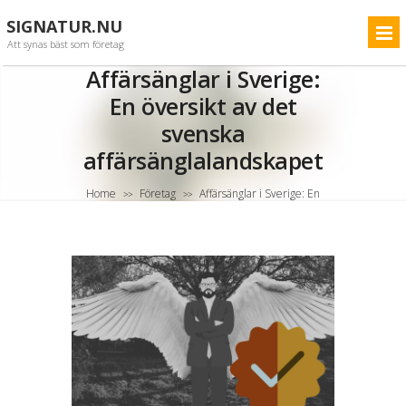
SIGNATUR.NU
Att synas bäst som företag
Affärsänglar i Sverige:
En översikt av det
svenska
affärsänglalandskapet
Home
Företag
Affärsänglar i Sverige: En
>>
>>
översikt av det svenska affärsänglalandskapet