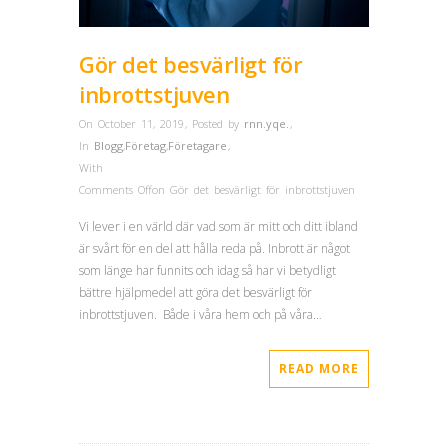
Gör det besvärligt för
inbrottstjuven
On October 11, 2019
,
Posted by
rnn.yqe.
,
In
Blogg
,
Företag
,
Företagare
,
With
Comments Off
on Gör det besvärligt för inbrottstjuven
Vi lever i en värld där vad som är mitt och ditt ibland
är svårt för en del att hålla reda på. Inbrott är något
som länge har funnits och idag så har vi betydligt
bättre hjälpmedel att göra det besvärligt för
inbrottstjuven. Både i våra hem och på våra…
READ MORE