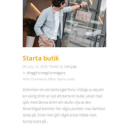
Starta butik
On July 12, 2018
,
Posted by
rnn.yqe.
,
In
Blogg
,
Företag
,
Företagare
,
With
Comments Off
on Starta butik
Drömmen om att starta eget finns i många av oss och
en vanlig dröm är just att starta en butik. Lever man
själv med denna dröm och skulle vilja se den
förverkligad kommer här några punkter man behöver
tänka på. Innan man gör något annat måste man
kunna svara på…