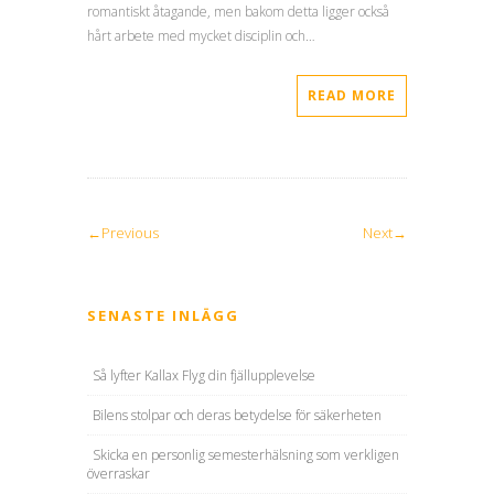
romantiskt åtagande, men bakom detta ligger också
hårt arbete med mycket disciplin och…
READ MORE
←Previous
Next→
SENASTE INLÄGG
Så lyfter Kallax Flyg din fjällupplevelse
Bilens stolpar och deras betydelse för säkerheten
Skicka en personlig semesterhälsning som verkligen
överraskar