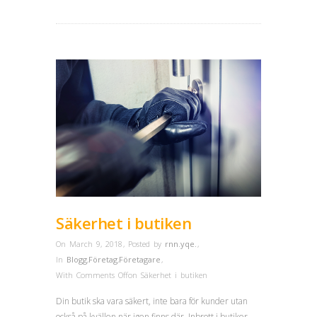
Säkerhet i butiken
On March 9, 2018
,
Posted by
rnn.yqe.
,
In
Blogg
,
Företag
,
Företagare
,
With
Comments Off
on Säkerhet i butiken
Din butik ska vara säkert, inte bara för kunder utan
också på kvällen när igen finns där. Inbrott i butiker