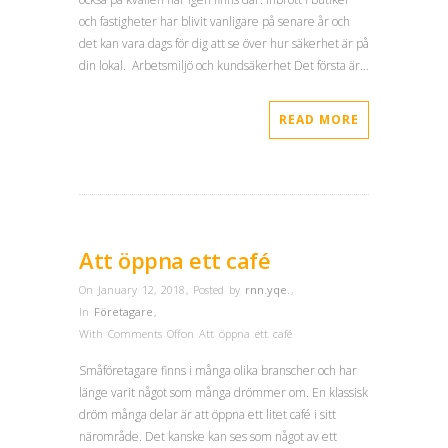
och fastigheter har blivit vanligare på senare år och
det kan vara dags för dig att se över hur säkerhet är på
din lokal. Arbetsmiljö och kundsäkerhet Det första är…
READ MORE
Att öppna ett café
On January 12, 2018
,
Posted by
rnn.yqe.
,
In
Företagare
,
With
Comments Off
on Att öppna ett café
Småföretagare finns i många olika branscher och har
länge varit något som många drömmer om. En klassisk
dröm många delar är att öppna ett litet café i sitt
närområde. Det kanske kan ses som något av ett