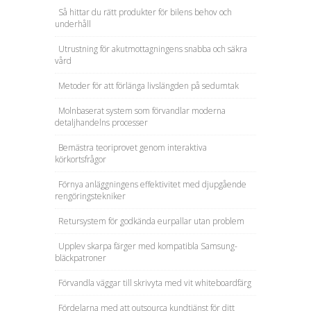
Så hittar du rätt produkter för bilens behov och
underhåll
Utrustning för akutmottagningens snabba och säkra
vård
Metoder för att förlänga livslängden på sedumtak
Molnbaserat system som förvandlar moderna
detaljhandelns processer
Bemästra teoriprovet genom interaktiva
körkortsfrågor
Förnya anläggningens effektivitet med djupgående
rengöringstekniker
Retursystem för godkända eurpallar utan problem
Upplev skarpa färger med kompatibla Samsung-
bläckpatroner
Förvandla väggar till skrivyta med vit whiteboardfärg
Fördelarna med att outsourca kundtjänst för ditt