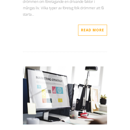
drömmen om företagande en drivande faktor i
mångas liv. Vilka typer av företag folk drömmer att få
starta…
READ MORE