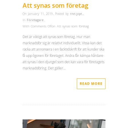
Att synas som företag
On January 11, 2019
,
Posted by
rnn.yqe.
,
In
Företagare
,
With
Comments Off
on Att synas som företag
Det är viktigt att synas som företag. Hur man
marknadsför sig är relativt individuellt. Vissa kan det
räcka att annonsera i en facktidskrift för att kunder ska
få upp ögonen för företaget. Andra får kämpa hårdare
att synas i den djungel som det kan vara för företagets
marknadsföring. Det gäller…
READ MORE