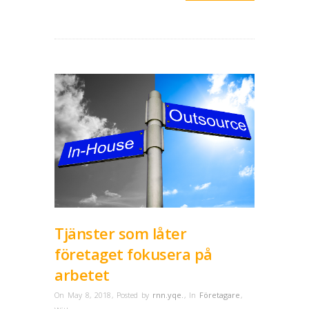
Tjänster som låter
företaget fokusera på
arbetet
On May 8, 2018
,
Posted by
rnn.yqe.
,
In
Företagare
,