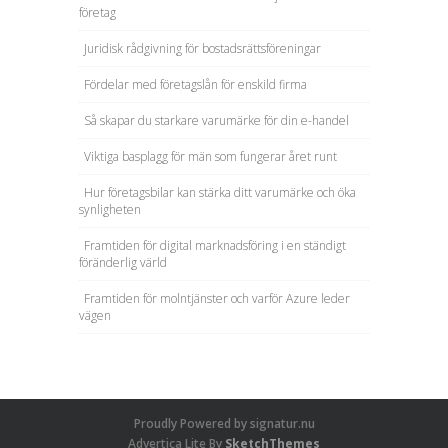
företag
Juridisk rådgivning för bostadsrättsföreningar
Fördelar med företagslån för enskild firma
Så skapar du starkare varumärke för din e-handel
Viktiga basplagg för män som fungerar året runt
Hur företagsbilar kan stärka ditt varumärke och öka
synligheten
Framtiden för digital marknadsföring i en ständigt
föränderlig värld
Framtiden för molntjänster och varför Azure leder
vägen
Proudly Powered by signatur.nu
Advertica Lite By
SketchThemes