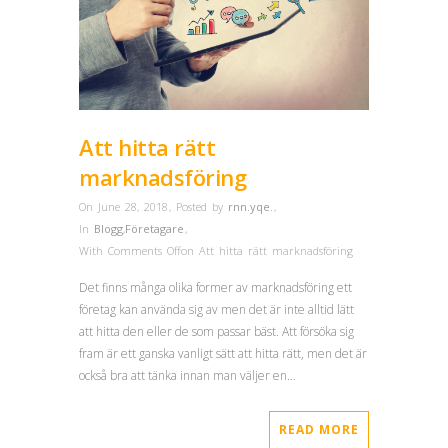
Att hitta rätt
marknadsföring
On June 28, 2018
,
Posted by
rnn.yqe.
,
In
Blogg
,
Företagare
,
With
Comments Off
on Att hitta rätt marknadsföring
Det finns många olika former av marknadsföring ett
företag kan använda sig av men det är inte alltid lätt
att hitta den eller de som passar bäst. Att försöka sig
fram är ett ganska vanligt sätt att hitta rätt, men det är
också bra att tänka innan man väljer en…
READ MORE