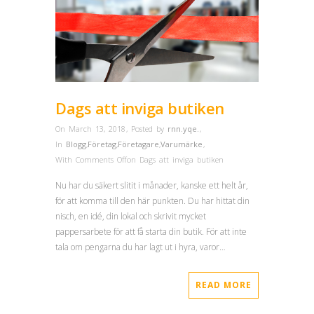
Dags att inviga butiken
On March 13, 2018
,
Posted by
rnn.yqe.
,
In
Blogg
,
Företag
,
Företagare
,
Varumärke
,
With
Comments Off
on Dags att inviga butiken
Nu har du säkert slitit i månader, kanske ett helt år,
för att komma till den här punkten. Du har hittat din
nisch, en idé, din lokal och skrivit mycket
pappersarbete för att få starta din butik. För att inte
tala om pengarna du har lagt ut i hyra, varor…
READ MORE