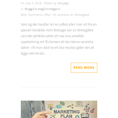
On July 5, 2018
,
Posted by
rnn.yqe.
,
In
Blogg
,
Företag
,
Företagare
,
With
Comments Off
on Att anordna en företagsfest
Vare sig det handlar om en julfest eller man vill fira en
speciell händelse inom företaget kan en företagsfest
vara det perfekta sättet att visa sina anställda
uppskattning och få chansen att lära känna varandra
bättre. Vill man dock ha ett bra resultat gäller det att
lägga ned tid och…
READ MORE