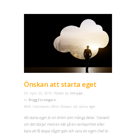
Önskan att starta eget
On April 22, 2019
,
Posted by
rnn.yqe.
,
In
Blogg
,
Företagare
,
With
Comments Off
on Önskan att starta eget
Att starta eget är en dröm som många delar. Oavsett
om det börjar med en idé på en verksamhet eller
bara att få skapa något själv och vara sin egen chef är