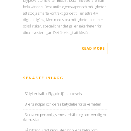
kryptovalutorna efter Bitcoin, lockar investerare från
hela världen. Dess unika egenskaper och möjligheten
att stödja smarta kontrakt gör det till en attraktiv
digital tillgång. Men med stora möjligheter kommer
också risker, speciellt när det gäller säkerheten för
dina investeringar. Det är viktigt att förstå…
READ MORE
SENASTE INLÄGG
Så lyfter Kallax Flyg din fjällupplevelse
Bilens stolpar och deras betydelse för säkerheten
Skicka en personlig semesterhälsning som verkligen
överraskar
Så hittar du rätt produkter för bilens behov och