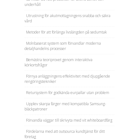
underhåll
Utrustning för akutmottagningens snabba och säkra
vård
Metoder för att förlänga livslängden på sedumtak
Molnbaserat system som förvandlar moderna
detaljhandelns processer
Bemästra teoriprovet genom interaktiva
körkortsfrågor
Förnya anläggningens effektivitet med djupgående
rengöringstekniker
Retursystem för godkända eurpallar utan problem
Upplev skarpa färger med kompatibla Samsung-
bläckpatroner
Förvandla väggar till skrivyta med vit whiteboardfärg
Fördelarna med att outsourca kundtjänst för ditt
företag