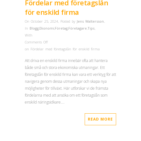
Fördelar med företagslån
för enskild firma
On October 25, 2024
,
Posted by
Jens Waltersson
,
In
Blogg
,
Ekonomi
,
Företag
,
Företagare
,
Tips
,
With
Comments Off
on Fördelar med företagslån för enskild firma
Att driva en enskild firma innebär ofta att hantera
både små och stora ekonomiska utmaningar. Ett
företagslån för enskild firma kan vara ett verktyg för att
navigera genom dessa utmaningar och skapa nya
möjligheter för tillväxt. Här utforskar vi de främsta
fördelarna med att ansöka om ett företagslån som
enskild näringsidkare….
READ MORE