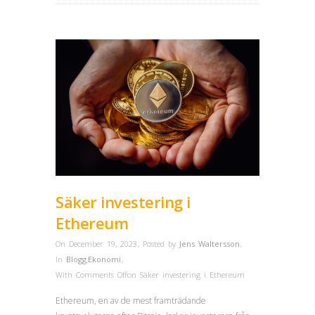
Säker investering i
Ethereum
On December 19, 2023
,
Posted by
Jens Waltersson
,
In
Blogg
,
Ekonomi
,
With
Comments Off
on Säker investering i Ethereum
Ethereum, en av de mest framträdande