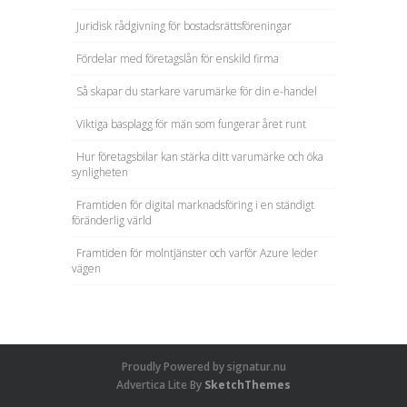
Juridisk rådgivning för bostadsrättsföreningar
Fördelar med företagslån för enskild firma
Så skapar du starkare varumärke för din e-handel
Viktiga basplagg för män som fungerar året runt
Hur företagsbilar kan stärka ditt varumärke och öka
synligheten
Framtiden för digital marknadsföring i en ständigt
föränderlig värld
Framtiden för molntjänster och varför Azure leder
vägen
Proudly Powered by signatur.nu
Advertica Lite By
SketchThemes